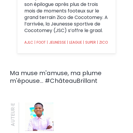
son épilogue après plus de trois
mois de moments footeux sur le
grand terrain Zico de Cocotomey. A
l’arrivée, la Jeunesse sportive de
Cocotomey (JSC) s’offre le graal.
AJLC
|
FOOT
|
JEUNESSE
|
LEAGUE
|
SUPER
|
ZICO
Ma muse m'amuse, ma plume
m'épouse... #ChâteauBrillant
AUTEUR·E