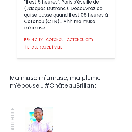
"Il est 5 heures", Paris s’éveille de
(Jacques Dutronc). Decouvrez ce
qui se passe quand il est 06 heures à
Cotonou (CTN)... Ahh ma muse
m'amuse...
BENIN CITY
|
COTONOU
|
COTONOU CITY
|
ETOILE ROUGE
|
VILLE
Ma muse m'amuse, ma plume
m'épouse... #ChâteauBrillant
AUTEUR·E