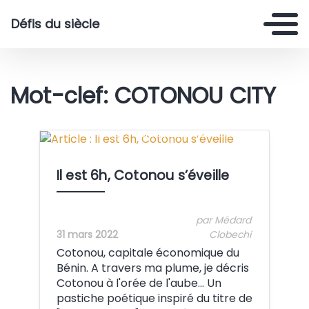
Défis du siècle
Mot-clef: COTONOU CITY
Crédit: Photo by bbrunyck via Iwaria
Il est 6h, Cotonou s’éveille
par Médard
31 mars 2022
Clobechi
Cotonou, capitale économique du
Bénin. A travers ma plume, je décris
Cotonou à l'orée de l'aube... Un
pastiche poétique inspiré du titre de