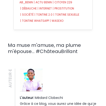
AB_BENIN
|
ACTU BENIN
|
CITOYEN 229
|
DÉBAUCHE
|
INTERNET
|
PROSTITUTION
|
SOCIÉTÉ
|
TONTINE 2.0
|
TONTINE SEXUELLE
|
TONTINE WHATSAPP
|
WASEXO
Ma muse m'amuse, ma plume
m'épouse... #ChâteauBrillant
AUTEUR·E
L'auteur:
Médard Clobechi
Grâce à ce blog, vous aurez une idée de qui je