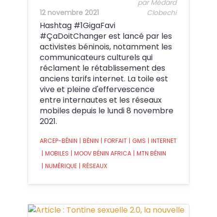
par Médard
12 novembre 2021
Clobechi
Hashtag #1GigaFavi
#ÇaDoitChanger est lancé par les
activistes béninois, notamment les
communicateurs culturels qui
réclament le rétablissement des
anciens tarifs internet. La toile est
vive et pleine d'effervescence
entre internautes et les réseaux
mobiles depuis le lundi 8 novembre
2021.
ARCEP-BÉNIN
|
BÉNIN
|
FORFAIT
|
GMS
|
INTERNET
|
MOBILES
|
MOOV BÉNIN AFRICA
|
MTN BÉNIN
|
NUMÉRIQUE
|
RÉSEAUX