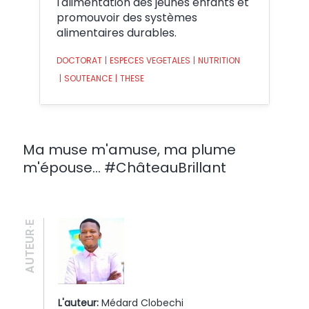
l'alimentation des jeunes enfants et
promouvoir des systèmes
alimentaires durables.
DOCTORAT
|
ESPECES VEGETALES
|
NUTRITION
|
SOUTEANCE
|
THESE
Ma muse m'amuse, ma plume
m'épouse... #ChâteauBrillant
AUTEUR·E
L'auteur:
Médard Clobechi