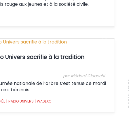
s rouge aux jeunes et à la société civile.
Crédit:
o Univers sacrifie à la tradition
par Médard Clobechi
PO
journée nationale de l’arbre s’est tenue ce mardi
toire béninois.
NÉE
|
RADIO UNIVERS
|
WASEXO