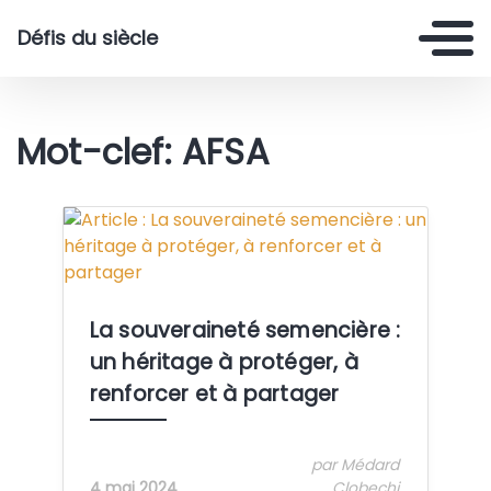
Défis du siècle
Mot-clef: AFSA
Crédit: By Awa Gueye
La souveraineté semencière :
un héritage à protéger, à
renforcer et à partager
par Médard
4 mai 2024
Clobechi