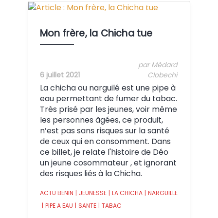
Crédit: iwaria.com
Mon frère, la Chicha tue
par Médard
6 juillet 2021
Clobechi
La chicha ou narguilé est une pipe à
eau permettant de fumer du tabac.
Très prisé par les jeunes, voir même
les personnes âgées, ce produit,
n’est pas sans risques sur la santé
de ceux qui en consomment. Dans
ce billet, je relate l'histoire de Déo
un jeune cosommateur , et ignorant
des risques liés à la Chicha.
ACTU BENIN
|
JEUNESSE
|
LA CHICHA
|
NARGUILLE
|
PIPE A EAU
|
SANTE
|
TABAC