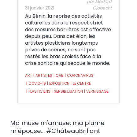
par Médard
31 janvier 2021
Clobechi
Au Bénin, la reprise des activités
culturelles dans le respect strict
des mesures barrières est effective
depuis peu. Dans cet élan, les
artistes plasticiens longtemps
privés de scènes, ne sont pas
restés les bras croisés face à la
crise sanitaire qui secoue le monde.
ART
|
ARTISTES
|
CAB
|
CORONAVIRUS
|
COVID-19
|
EXPOSITION
|
LE CENTRE
|
PLASTICIENS
|
SENSIBILISATION
|
VERNISSAGE
Ma muse m'amuse, ma plume
m'épouse... #ChâteauBrillant