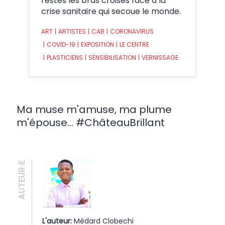
restés les bras croisés face à la
crise sanitaire qui secoue le monde.
ART
|
ARTISTES
|
CAB
|
CORONAVIRUS
|
COVID-19
|
EXPOSITION
|
LE CENTRE
|
PLASTICIENS
|
SENSIBILISATION
|
VERNISSAGE
Ma muse m'amuse, ma plume
m'épouse... #ChâteauBrillant
AUTEUR·E
L'auteur:
Médard Clobechi