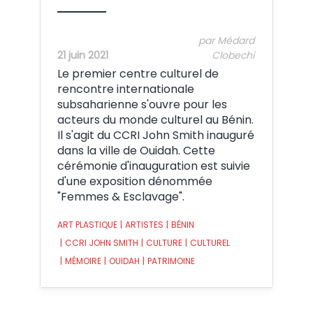
par Médard
21 juin 2021
Clobechi
Le premier centre culturel de
rencontre internationale
subsaharienne s'ouvre pour les
acteurs du monde culturel au Bénin.
Il s'agit du CCRI John Smith inauguré
dans la ville de Ouidah. Cette
cérémonie d'inauguration est suivie
d'une exposition dénommée
"Femmes & Esclavage".
ART PLASTIQUE
|
ARTISTES
|
BÉNIN
|
CCRI JOHN SMITH
|
CULTURE
|
CULTUREL
|
MÉMOIRE
|
OUIDAH
|
PATRIMOINE